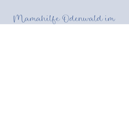
Mamahilfe Odenwald im
Podcast: Episode: "Mama
gut, alles gut"
Die Podcasterin, Yoga-Lehrerin und
Coachin Yvonne Braun von Wood-
Talk im Gespräch mit mir über die
Mamahilfe Odenwald und das
MutterSein. Unbedingt mal
reinhören, auch wenn die Episode
schon Ende 2021 aufgenommen
wurde und sich seitdem, einiges