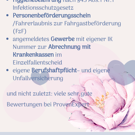
Hygienebelehrung
nach §43 Abs.1 Nr.1
Infektionsschutzgesetz
Personenbeförderungsschein
/Fahrerlaubnis zur Fahrgastbeförderung
(FzF)
angemeldetes
Gewerbe
mit eigener IK
Nummer zur
Abrechnung mit
Krankenkassen
im
Einzelfallentscheid
eigene
Berufshaftpflicht
– und eigene
Unfallversicherung
und nicht zuletzt: viele sehr gute
Bewertungen bei ProvenExpert